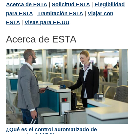
Acerca de ESTA
|
Solicitud ESTA
|
Elegibilidad
Contacto
para ESTA
|
Tramitación ESTA
|
Viajar con
Solicitar
ESTA
|
Visas para EE.UU
.
Español
Acerca de ESTA
Hrvatski
(
Croata
)
Čeština
(
Checo
)
Dansk
(
Danés
)
Nederlands
(
Holandés
)
English
(
Inglés
)
Eesti
(
Estonio
)
Suomi
(
Finlandés
)
Français
(
Francés
)
¿Qué es el control automatizado de