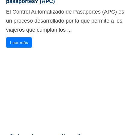
pasaportes? (APC)
Deutsch
(
Alemán
)
El Control Automatizado de Pasaportes (APC) es
Ελληνικά
(
Griego
)
un proceso desarrollado por la que permite a los
viajeros que cumplan los ...
עברית
(
Hebreo
)
Leer más
Magyar
(
Húngaro
)
Italiano
日本語
(
Japonés
)
한국어
(
Coreano
)
Norsk bokmål
(
Bokmål
)
Polski
(
Polaco
)
Português
(
Portugués, Portugal
)
Slovenčina
(
Eslavo
)