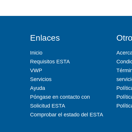
Enlaces
Otr
Inicio
Acerc
Requisitos ESTA
Condic
VWP
Términ
Servicios
servic
Ayuda
Políti
Póngase en contacto con
Políti
Solicitud ESTA
Políti
Comprobar el estado del ESTA