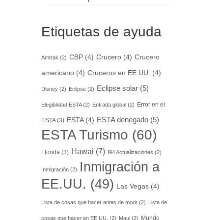
Etiquetas de ayuda
CBP
(4)
Crucero
(4)
Crucero
Amtrak
(2)
americano
(4)
Cruceros en EE.UU.
(4)
Eclipse solar
(5)
Disney
(2)
Eclipse
(2)
Error en el
Elegibilidad ESTA
(2)
Entrada global
(2)
ESTA denegado
(5)
ESTA
(4)
ESTA
(3)
ESTA Turismo
(60)
Hawai
(7)
Florida
(3)
I94 Actualizaciones
(2)
Inmigración a
Inmigración
(2)
EE.UU.
(49)
Las Vegas
(4)
Lista de cosas que hacer antes de morir
(2)
Lista de
Mundo
cosas que hacer en EE.UU.
(2)
Maui
(2)