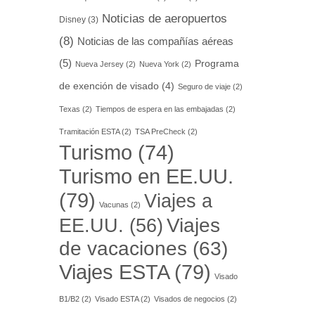
Noticias de aeropuertos
Disney
(3)
(8)
Noticias de las compañías aéreas
(5)
Programa
Nueva Jersey
(2)
Nueva York
(2)
de exención de visado
(4)
Seguro de viaje
(2)
Texas
(2)
Tiempos de espera en las embajadas
(2)
Tramitación ESTA
(2)
TSA PreCheck
(2)
Turismo
(74)
Turismo en EE.UU.
(79)
Viajes a
Vacunas
(2)
EE.UU.
(56)
Viajes
de vacaciones
(63)
Viajes ESTA
(79)
Visado
B1/B2
(2)
Visado ESTA
(2)
Visados de negocios
(2)