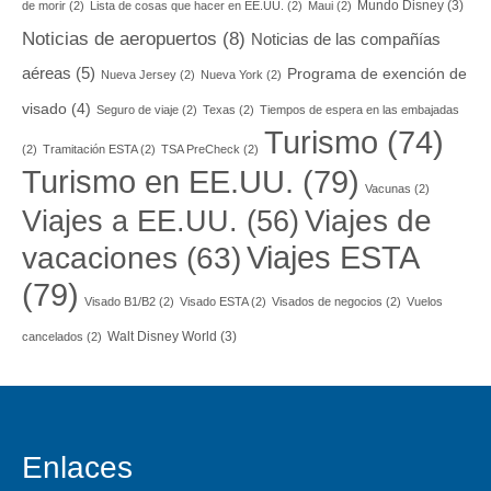
Mundo Disney
(3)
de morir
(2)
Lista de cosas que hacer en EE.UU.
(2)
Maui
(2)
Noticias de aeropuertos
(8)
Noticias de las compañías
aéreas
(5)
Programa de exención de
Nueva Jersey
(2)
Nueva York
(2)
visado
(4)
Seguro de viaje
(2)
Texas
(2)
Tiempos de espera en las embajadas
Turismo
(74)
(2)
Tramitación ESTA
(2)
TSA PreCheck
(2)
Turismo en EE.UU.
(79)
Vacunas
(2)
Viajes a EE.UU.
(56)
Viajes de
Viajes ESTA
vacaciones
(63)
(79)
Visado B1/B2
(2)
Visado ESTA
(2)
Visados de negocios
(2)
Vuelos
Walt Disney World
(3)
cancelados
(2)
Enlaces