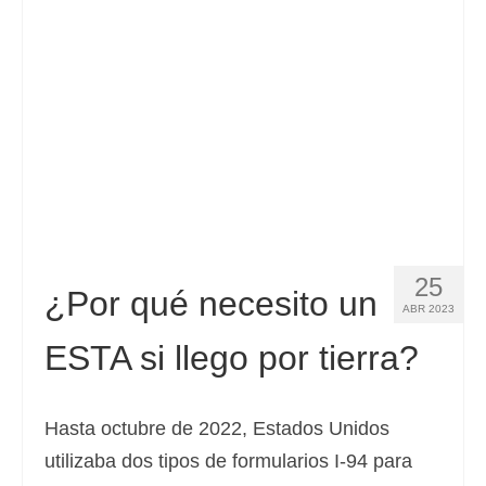
Contacto
Solicitar
Español
Hrvatski
(
Croata
)
Čeština
(
Checo
)
Dansk
(
Danés
)
25
Nederlands
(
Holandés
)
¿Por qué necesito un
ABR 2023
English
(
Inglés
)
ESTA si llego por tierra?
Eesti
(
Estonio
)
Suomi
(
Finlandés
)
Hasta octubre de 2022, Estados Unidos
utilizaba dos tipos de formularios I-94 para
Français
(
Francés
)