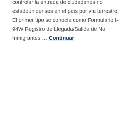
controlar la entrada de ciudadanos no
Deutsch
(
Alemán
)
estadounidenses en el país por vía terrestre.
Ελληνικά
(
Griego
)
El primer tipo se conocía como Formulario I-
94W Registro de Llegada/Salida de No
עברית
(
Hebreo
)
Inmigrantes …
Continuar
Magyar
(
Húngaro
)
Italiano
日本語
(
Japonés
)
한국어
(
Coreano
)
Norsk bokmål
(
Bokmål
)
Polski
(
Polaco
)
Português
(
Portugués, Portugal
)
Slovenčina
(
Eslavo
)