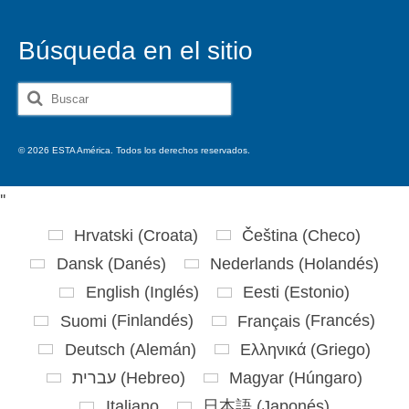
Búsqueda en el sitio
Buscar
por:
© 2026 ESTA América. Todos los derechos reservados.
'
'
Hrvatski
(
Croata
)
Čeština
(
Checo
)
Dansk
(
Danés
)
Nederlands
(
Holandés
)
English
(
Inglés
)
Eesti
(
Estonio
)
Suomi
(
Finlandés
)
Français
(
Francés
)
Deutsch
(
Alemán
)
Ελληνικά
(
Griego
)
עברית
(
Hebreo
)
Magyar
(
Húngaro
)
Italiano
日本語
(
Japonés
)