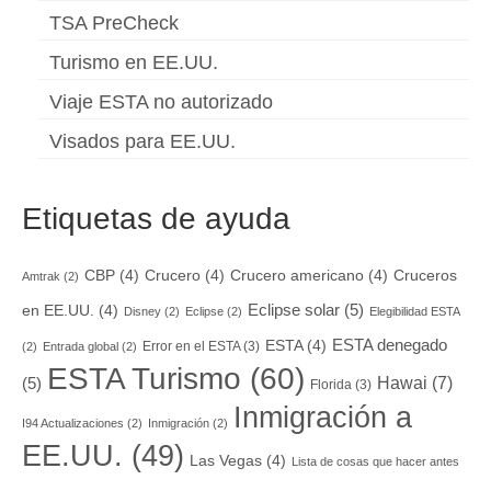
TSA PreCheck
Turismo en EE.UU.
Viaje ESTA no autorizado
Visados para EE.UU.
Etiquetas de ayuda
CBP
(4)
Crucero
(4)
Crucero americano
(4)
Cruceros
Amtrak
(2)
Eclipse solar
(5)
en EE.UU.
(4)
Disney
(2)
Eclipse
(2)
Elegibilidad ESTA
ESTA denegado
ESTA
(4)
Error en el ESTA
(3)
(2)
Entrada global
(2)
ESTA Turismo
(60)
Hawai
(7)
(5)
Florida
(3)
Inmigración a
I94 Actualizaciones
(2)
Inmigración
(2)
EE.UU.
(49)
Las Vegas
(4)
Lista de cosas que hacer antes