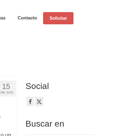
ias
Contacto
Solicitar
Social
15
ENE 2026
s
e
Buscar en
 o un