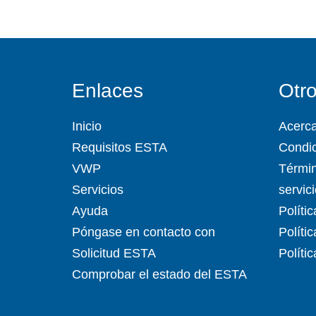
Enlaces
Otr
Inicio
Acerc
Requisitos ESTA
Condic
VWP
Términ
Servicios
servic
Ayuda
Políti
Póngase en contacto con
Políti
Solicitud ESTA
Políti
Comprobar el estado del ESTA