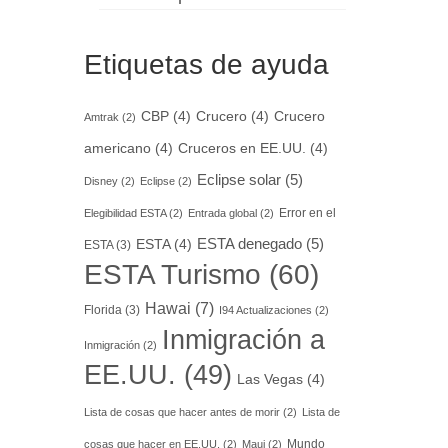
Etiquetas de ayuda
CBP
(4)
Crucero
(4)
Crucero
Amtrak
(2)
americano
(4)
Cruceros en EE.UU.
(4)
Eclipse solar
(5)
Disney
(2)
Eclipse
(2)
Error en el
Elegibilidad ESTA
(2)
Entrada global
(2)
ESTA denegado
(5)
ESTA
(4)
ESTA
(3)
ESTA Turismo
(60)
Hawai
(7)
Florida
(3)
I94 Actualizaciones
(2)
Inmigración a
Inmigración
(2)
EE.UU.
(49)
Las Vegas
(4)
Lista de cosas que hacer antes de morir
(2)
Lista de
Mundo
cosas que hacer en EE.UU.
(2)
Maui
(2)