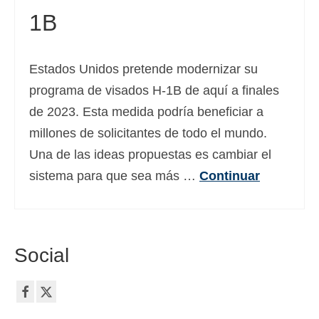
1B
Deutsch
(
Alemán
)
Ελληνικά
(
Griego
)
Estados Unidos pretende modernizar su
עברית
(
Hebreo
)
programa de visados H-1B de aquí a finales
Magyar
(
Húngaro
)
de 2023. Esta medida podría beneficiar a
millones de solicitantes de todo el mundo.
Italiano
Una de las ideas propuestas es cambiar el
日本語
(
Japonés
)
sistema para que sea más …
Continuar
한국어
(
Coreano
)
Norsk bokmål
(
Bokmål
)
Social
Polski
(
Polaco
)
Português
(
Portugués, Portugal
)
Slovenčina
(
Eslavo
)