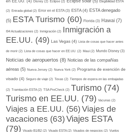
Eclipse solar
(5)
en EE.UU.
(4)
Disney
(2)
Eclipse
(2)
Elegibilidad ESTA
ESTA denegado
ESTA
(4)
Error en el ESTA
(3)
(2)
Entrada global
(2)
ESTA Turismo
(60)
Hawai
(7)
(5)
Florida
(3)
Inmigración a
I94 Actualizaciones
(2)
Inmigración
(2)
EE.UU.
(49)
Las Vegas
(4)
Lista de cosas que hacer antes
Mundo Disney
(3)
de morir
(2)
Lista de cosas que hacer en EE.UU.
(2)
Maui
(2)
Noticias de aeropuertos
(8)
Noticias de las compañías
aéreas
(5)
Programa de exención de
Nueva Jersey
(2)
Nueva York
(2)
visado
(4)
Seguro de viaje
(2)
Texas
(2)
Tiempos de espera en las embajadas
Turismo
(74)
(2)
Tramitación ESTA
(2)
TSA PreCheck
(2)
Turismo en EE.UU.
(79)
Vacunas
(2)
Viajes a EE.UU.
(56)
Viajes de
Viajes ESTA
vacaciones
(63)
(79)
Visado B1/B2
(2)
Visado ESTA
(2)
Visados de negocios
(2)
Vuelos