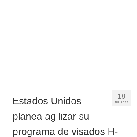
Contacto
Solicitar
Español
Hrvatski
(
Croata
)
Čeština
(
Checo
)
Dansk
(
Danés
)
Nederlands
(
Holandés
)
English
(
Inglés
)
18
Estados Unidos
JUL 2022
Eesti
(
Estonio
)
planea agilizar su
Suomi
(
Finlandés
)
programa de visados H-
Français
(
Francés
)