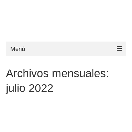
Menú
ESTA
Archivos mensuales:
Requisitos
julio 2022
FAQ
VWP
Ayuda
Noticias