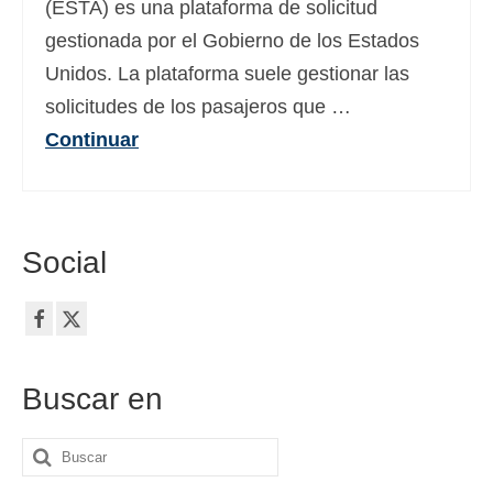
(ESTA) es una plataforma de solicitud
Deutsch
(
Alemán
)
gestionada por el Gobierno de los Estados
Ελληνικά
(
Griego
)
Unidos. La plataforma suele gestionar las
solicitudes de los pasajeros que …
עברית
(
Hebreo
)
Continuar
Magyar
(
Húngaro
)
Italiano
日本語
(
Japonés
)
Social
한국어
(
Coreano
)
Norsk bokmål
(
Bokmål
)
Polski
(
Polaco
)
Buscar en
Português
(
Portugués, Portugal
)
Buscar
Slovenčina
(
Eslavo
)
por: