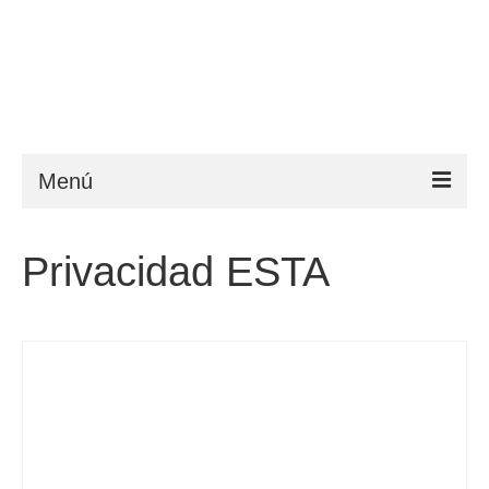
Menú
ESTA
Privacidad ESTA
Requisitos
FAQ
VWP
Ayuda
Noticias