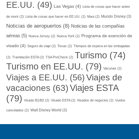
EE.UU.
(49)
Las Vegas
(4)
Lista de cosas que hacer antes
Mundo Disney
(3)
de morir
(2)
Lista de cosas que hacer en EE.UU.
(2)
Maui
(2)
Noticias de aeropuertos
(8)
Noticias de las compañías
aéreas
(5)
Programa de exención de
Nueva Jersey
(2)
Nueva York
(2)
visado
(4)
Seguro de viaje
(2)
Texas
(2)
Tiempos de espera en las embajadas
Turismo
(74)
(2)
Tramitación ESTA
(2)
TSA PreCheck
(2)
Turismo en EE.UU.
(79)
Vacunas
(2)
Viajes a EE.UU.
(56)
Viajes de
Viajes ESTA
vacaciones
(63)
(79)
Visado B1/B2
(2)
Visado ESTA
(2)
Visados de negocios
(2)
Vuelos
Walt Disney World
(3)
cancelados
(2)