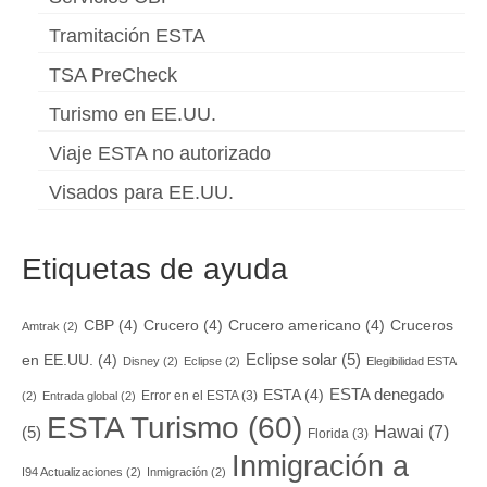
Tramitación ESTA
TSA PreCheck
Turismo en EE.UU.
Viaje ESTA no autorizado
Visados para EE.UU.
Etiquetas de ayuda
CBP
(4)
Crucero
(4)
Crucero americano
(4)
Cruceros
Amtrak
(2)
Eclipse solar
(5)
en EE.UU.
(4)
Disney
(2)
Eclipse
(2)
Elegibilidad ESTA
ESTA denegado
ESTA
(4)
Error en el ESTA
(3)
(2)
Entrada global
(2)
ESTA Turismo
(60)
Hawai
(7)
(5)
Florida
(3)
Inmigración a
I94 Actualizaciones
(2)
Inmigración
(2)