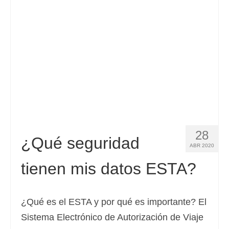
Contacto
Solicitar
Español
Hrvatski
(
Croata
)
Čeština
(
Checo
)
Dansk
(
Danés
)
28
Nederlands
(
Holandés
)
¿Qué seguridad
ABR 2020
English
(
Inglés
)
tienen mis datos ESTA?
Eesti
(
Estonio
)
Suomi
(
Finlandés
)
¿Qué es el ESTA y por qué es importante? El
Sistema Electrónico de Autorización de Viaje
Français
(
Francés
)