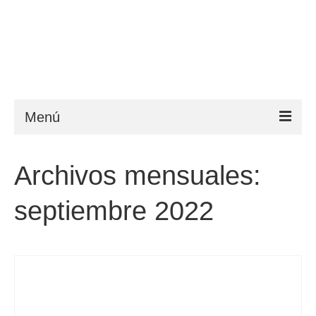
Menú
ESTA
Archivos mensuales:
Requisitos
septiembre 2022
FAQ
VWP
Ayuda
Noticias