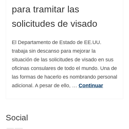
para tramitar las
Deutsch
(
Alemán
)
Ελληνικά
(
Griego
)
solicitudes de visado
עברית
(
Hebreo
)
El Departamento de Estado de EE.UU.
Magyar
(
Húngaro
)
trabaja sin descanso para mejorar la
Italiano
situación de las solicitudes de visado en sus
日本語
(
Japonés
)
oficinas consulares de todo el mundo. Una de
las formas de hacerlo es nombrando personal
한국어
(
Coreano
)
adicional. A pesar de ello, …
Continuar
Norsk bokmål
(
Bokmål
)
Polski
(
Polaco
)
Português
(
Portugués, Portugal
)
Social
Slovenčina
(
Eslavo
)