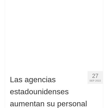
Contacto
Solicitar
Español
Hrvatski
(
Croata
)
Čeština
(
Checo
)
Dansk
(
Danés
)
Nederlands
(
Holandés
)
English
(
Inglés
)
27
Las agencias
SEP 2022
Eesti
(
Estonio
)
estadounidenses
Suomi
(
Finlandés
)
aumentan su personal
Français
(
Francés
)