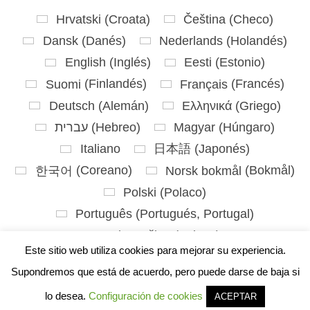
Hrvatski
(
Croata
)
Čeština
(
Checo
)
Dansk
(
Danés
)
Nederlands
(
Holandés
)
English
(
Inglés
)
Eesti
(
Estonio
)
Suomi
(
Finlandés
)
Français
(
Francés
)
Deutsch
(
Alemán
)
Ελληνικά
(
Griego
)
עברית
(
Hebreo
)
Magyar
(
Húngaro
)
Italiano
日本語
(
Japonés
)
한국어
(
Coreano
)
Norsk bokmål
(
Bokmål
)
Polski
(
Polaco
)
Português
(
Portugués, Portugal
)
Slovenčina
(
Eslavo
)
Este sitio web utiliza cookies para mejorar su experiencia.
Slovenščina
(
Esloveno
)
Español
Supondremos que está de acuerdo, pero puede darse de baja si
Svenska
(
Sueco
)
lo desea.
Configuración de cookies
ACEPTAR