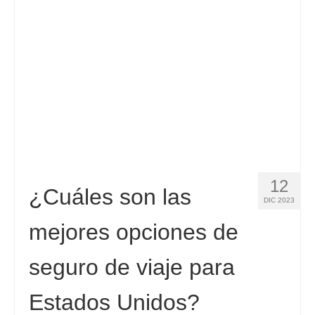
Contacto
Solicitar
Español
Hrvatski
(
Croata
)
Čeština
(
Checo
)
Dansk
(
Danés
)
12
Nederlands
(
Holandés
)
¿Cuáles son las
DIC 2023
English
(
Inglés
)
mejores opciones de
Eesti
(
Estonio
)
seguro de viaje para
Suomi
(
Finlandés
)
Estados Unidos?
Français
(
Francés
)