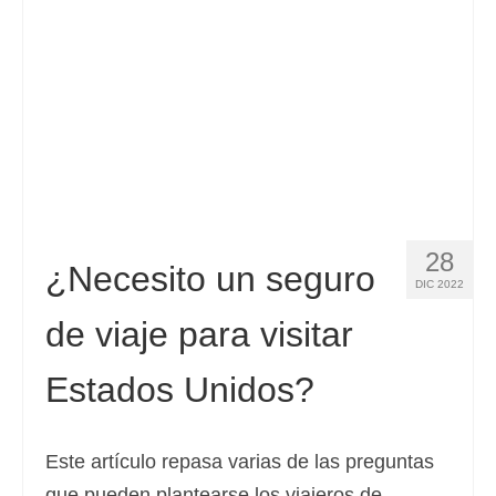
Slovenščina
(
Esloveno
)
Svenska
(
Sueco
)
28
¿Necesito un seguro
DIC 2022
de viaje para visitar
Estados Unidos?
Este artículo repasa varias de las preguntas
que pueden plantearse los viajeros de