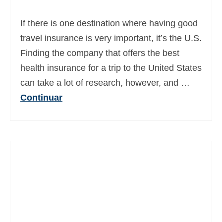
Deutsch
(
Alemán
)
If there is one destination where having good
Ελληνικά
(
Griego
)
travel insurance is very important, it’s the U.S.
Finding the company that offers the best
עברית
(
Hebreo
)
health insurance for a trip to the United States
Magyar
(
Húngaro
)
can take a lot of research, however, and …
Italiano
Continuar
日本語
(
Japonés
)
한국어
(
Coreano
)
Norsk bokmål
(
Bokmål
)
Polski
(
Polaco
)
Português
(
Portugués, Portugal
)
Slovenčina
(
Eslavo
)