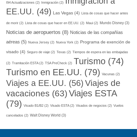
Inmigración a
I94 Actualizaciones
(2)
Inmigración
(2)
EE.UU.
(49)
Las Vegas
(4)
Lista de cosas que hacer antes
Mundo Disney
(3)
de morir
(2)
Lista de cosas que hacer en EE.UU.
(2)
Maui
(2)
Noticias de aeropuertos
(8)
Noticias de las compañías
aéreas
(5)
Programa de exención de
Nueva Jersey
(2)
Nueva York
(2)
visado
(4)
Seguro de viaje
(2)
Texas
(2)
Tiempos de espera en las embajadas
Turismo
(74)
(2)
Tramitación ESTA
(2)
TSA PreCheck
(2)
Turismo en EE.UU.
(79)
Vacunas
(2)
Viajes a EE.UU.
(56)
Viajes de
Viajes ESTA
vacaciones
(63)
(79)
Visado B1/B2
(2)
Visado ESTA
(2)
Visados de negocios
(2)
Vuelos
Walt Disney World
(3)
cancelados
(2)