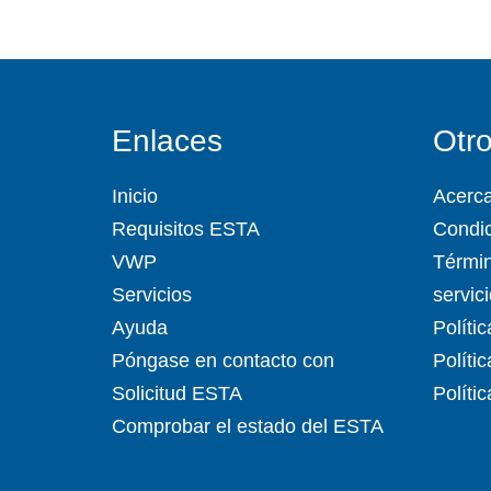
Enlaces
Otr
Inicio
Acerc
Requisitos ESTA
Condic
VWP
Términ
Servicios
servic
Ayuda
Políti
Póngase en contacto con
Políti
Solicitud ESTA
Políti
Comprobar el estado del ESTA