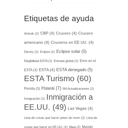
Etiquetas de ayuda
CBP
(4)
Crucero
(4)
Crucero
Amtrak
(2)
americano
(4)
Cruceros en EE.UU.
(4)
Eclipse solar
(5)
Disney
(2)
Eclipse
(2)
Error en el
Elegibilidad ESTA
(2)
Entrada global
(2)
ESTA denegado
(5)
ESTA
(4)
ESTA
(3)
ESTA Turismo
(60)
Hawai
(7)
Florida
(3)
I94 Actualizaciones
(2)
Inmigración a
Inmigración
(2)
EE.UU.
(49)
Las Vegas
(4)
Lista de cosas que hacer antes de morir
(2)
Lista de
Mundo
cosas que hacer en EE.UU.
(2)
Maui
(2)