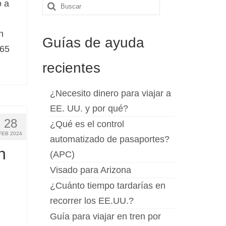
o a
Buscar
por:
n
Guías de ayuda
 65
recientes
¿Necesito dinero para viajar a
EE. UU. y por qué?
28
¿Qué es el control
FEB 2024
automatizado de pasaportes?
n
(APC)
Visado para Arizona
¿Cuánto tiempo tardarías en
recorrer los EE.UU.?
Guía para viajar en tren por