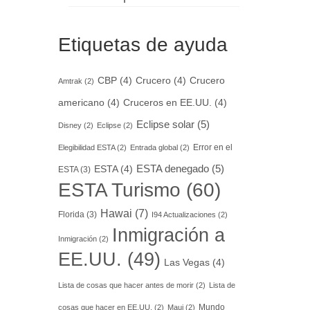
Etiquetas de ayuda
CBP
(4)
Crucero
(4)
Crucero
Amtrak
(2)
americano
(4)
Cruceros en EE.UU.
(4)
Eclipse solar
(5)
Disney
(2)
Eclipse
(2)
Error en el
Elegibilidad ESTA
(2)
Entrada global
(2)
ESTA denegado
(5)
ESTA
(4)
ESTA
(3)
ESTA Turismo
(60)
Hawai
(7)
Florida
(3)
I94 Actualizaciones
(2)
Inmigración a
Inmigración
(2)
EE.UU.
(49)
Las Vegas
(4)
Lista de cosas que hacer antes de morir
(2)
Lista de
Mundo
cosas que hacer en EE.UU.
(2)
Maui
(2)