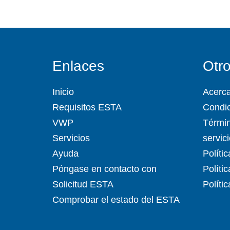
Enlaces
Otr
Inicio
Acerc
Requisitos ESTA
Condic
VWP
Términ
Servicios
servic
Ayuda
Políti
Póngase en contacto con
Políti
Solicitud ESTA
Políti
Comprobar el estado del ESTA