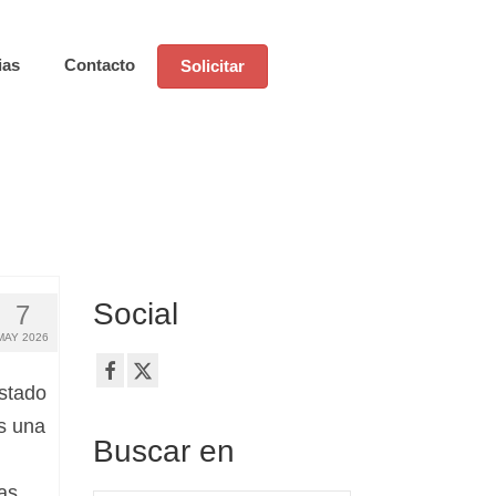
ias
Contacto
Solicitar
Social
7
MAY 2026
estado
s una
Buscar en
tas …