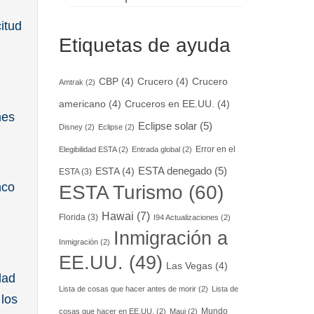
itud
Etiquetas de ayuda
CBP
(4)
Crucero
(4)
Crucero
Amtrak
(2)
americano
(4)
Cruceros en EE.UU.
(4)
nes
Eclipse solar
(5)
Disney
(2)
Eclipse
(2)
Error en el
Elegibilidad ESTA
(2)
Entrada global
(2)
ESTA denegado
(5)
ESTA
(4)
ESTA
(3)
nco
ESTA Turismo
(60)
Hawai
(7)
Florida
(3)
I94 Actualizaciones
(2)
Inmigración a
Inmigración
(2)
EE.UU.
(49)
Las Vegas
(4)
dad
Lista de cosas que hacer antes de morir
(2)
Lista de
los
Mundo
cosas que hacer en EE.UU.
(2)
Maui
(2)