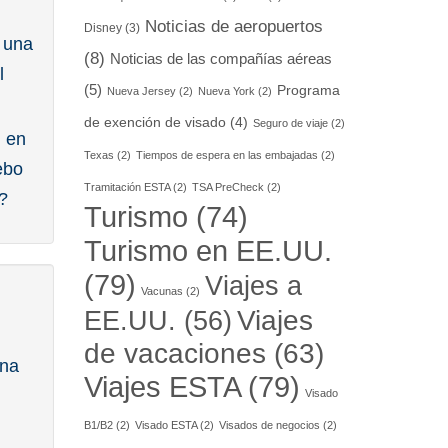
Noticias de aeropuertos
Disney
(3)
a una
(8)
Noticias de las compañías aéreas
l
(5)
Programa
Nueva Jersey
(2)
Nueva York
(2)
de exención de visado
(4)
Seguro de viaje
(2)
n en
Texas
(2)
Tiempos de espera en las embajadas
(2)
ebo
Tramitación ESTA
(2)
TSA PreCheck
(2)
?
Turismo
(74)
Turismo en EE.UU.
(79)
Viajes a
Vacunas
(2)
EE.UU.
(56)
Viajes
de vacaciones
(63)
una
Viajes ESTA
(79)
Visado
B1/B2
(2)
Visado ESTA
(2)
Visados de negocios
(2)