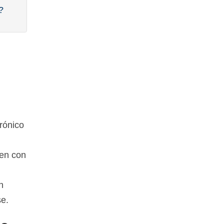
?
rónico
jen con
n
se.