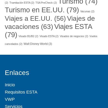
Turismo
(74)
(2)
Tramitación ESTA
(2)
TSA PreCheck
(2)
Turismo en EE.UU.
(79)
Vacunas
(2)
Viajes a EE.UU.
(56)
Viajes de
Viajes ESTA
vacaciones
(63)
(79)
Visado B1/B2
(2)
Visado ESTA
(2)
Visados de negocios
(2)
Vuelos
Walt Disney World
(3)
cancelados
(2)
Enlaces
Inicio
Requisitos ESTA
VWP
Servicios