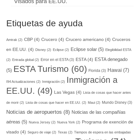
Visados para EE.UU.
Etiquetas de ayuda
CBP
(4)
Crucero
(4)
Crucero americano
(4)
Cruceros
Amtrak
(2)
Eclipse solar
(5)
en EE.UU.
(4)
Disney
(2)
Eclipse
(2)
Elegibilidad ESTA
ESTA denegado
ESTA
(4)
Error en el ESTA
(3)
(2)
Entrada global
(2)
ESTA Turismo
(60)
Hawai
(7)
(5)
Florida
(3)
Inmigración a
I94 Actualizaciones
(2)
Inmigración
(2)
EE.UU.
(49)
Las Vegas
(4)
Lista de cosas que hacer antes
Mundo Disney
(3)
de morir
(2)
Lista de cosas que hacer en EE.UU.
(2)
Maui
(2)
Noticias de aeropuertos
(8)
Noticias de las compañías
aéreas
(5)
Programa de exención de
Nueva Jersey
(2)
Nueva York
(2)
visado
(4)
Seguro de viaje
(2)
Texas
(2)
Tiempos de espera en las embajadas