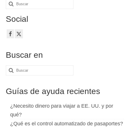
Buscar
Contacto
por:
Social
Solicitar
Español
Hrvatski
(
Croata
)
Buscar en
Čeština
(
Checo
)
Dansk
(
Danés
)
Buscar
Nederlands
(
Holandés
)
por:
English
(
Inglés
)
Guías de ayuda recientes
Eesti
(
Estonio
)
¿Necesito dinero para viajar a EE. UU. y por
Suomi
(
Finlandés
)
qué?
¿Qué es el control automatizado de pasaportes?
Français
(
Francés
)