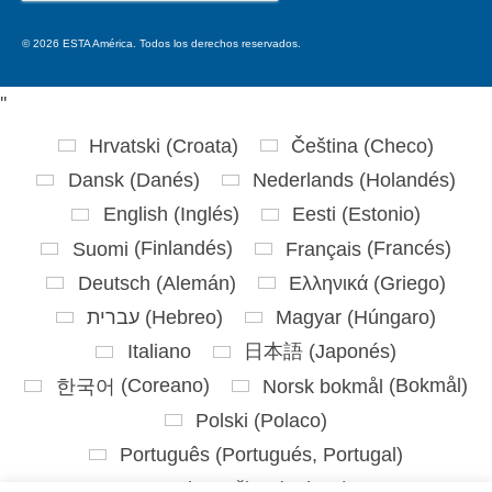
por:
© 2026 ESTA América. Todos los derechos reservados.
'
'
Hrvatski
(
Croata
)
Čeština
(
Checo
)
Dansk
(
Danés
)
Nederlands
(
Holandés
)
English
(
Inglés
)
Eesti
(
Estonio
)
Suomi
(
Finlandés
)
Français
(
Francés
)
Deutsch
(
Alemán
)
Ελληνικά
(
Griego
)
עברית
(
Hebreo
)
Magyar
(
Húngaro
)
Italiano
日本語
(
Japonés
)
한국어
(
Coreano
)
Norsk bokmål
(
Bokmål
)
Polski
(
Polaco
)
Português
(
Portugués, Portugal
)
Slovenčina
(
Eslavo
)