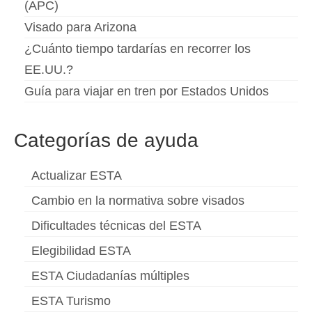
(APC)
Deutsch
(
Alemán
)
Visado para Arizona
Ελληνικά
(
Griego
)
¿Cuánto tiempo tardarías en recorrer los
EE.UU.?
עברית
(
Hebreo
)
Guía para viajar en tren por Estados Unidos
Magyar
(
Húngaro
)
Italiano
Categorías de ayuda
日本語
(
Japonés
)
Actualizar ESTA
한국어
(
Coreano
)
Cambio en la normativa sobre visados
Norsk bokmål
(
Bokmål
)
Dificultades técnicas del ESTA
Polski
(
Polaco
)
Elegibilidad ESTA
Português
(
Portugués, Portugal
)
ESTA Ciudadanías múltiples
ESTA Turismo
Slovenčina
(
Eslavo
)