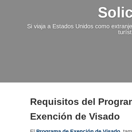
Soli
Si viaja a Estados Unidos como extranj
turís
Requisitos del Progra
Exención de Visado
El
Programa de Exención de Visado
, ta