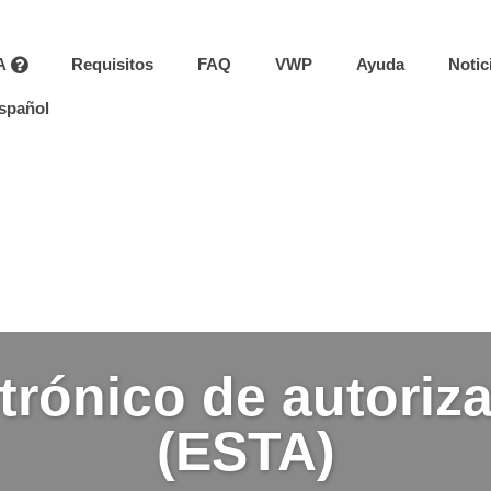
A
Requisitos
FAQ
VWP
Ayuda
Notic
spañol
trónico de autoriza
(ESTA)