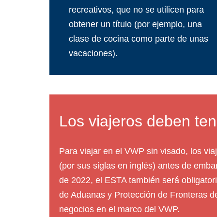
recreativos, que no se utilicen para
obtener un título (por ejemplo, una
clase de cocina como parte de unas
vacaciones).
Los viajeros deben te
Para viajar en el VWP sin visado, los vi
(por sus siglas en inglés) antes de emba
de 2022, el ESTA también será obligatori
de Aduanas y Protección de Fronteras de 
negocios en el marco del VWP.