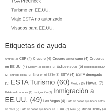
TSA PreCheck
Turismo en EE.UU.
Viaje ESTA no autorizado
Visados para EE.UU.
Etiquetas de ayuda
CBP
(4)
Crucero
(4)
Crucero americano
(4)
Cruceros
Amtrak
(2)
Eclipse solar
(5)
en EE.UU.
(4)
Disney
(2)
Eclipse
(2)
Elegibilidad ESTA
ESTA denegado
ESTA
(4)
Error en el ESTA
(3)
(2)
Entrada global
(2)
ESTA Turismo
(60)
Hawai
(7)
(5)
Florida
(3)
Inmigración a
I94 Actualizaciones
(2)
Inmigración
(2)
EE.UU.
(49)
Las Vegas
(4)
Lista de cosas que hacer antes
Mundo Disney
(3)
de morir
(2)
Lista de cosas que hacer en EE.UU.
(2)
Maui
(2)