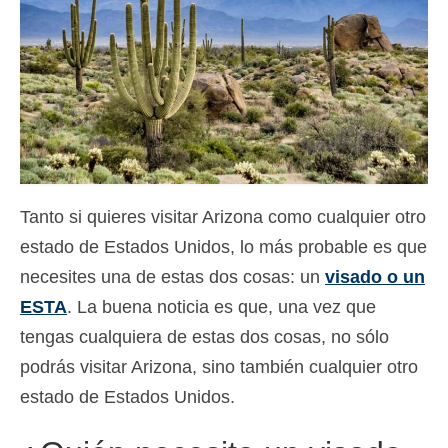
Contacto
Solicitar
Español
Hrvatski
(
Croata
)
Čeština
(
Checo
)
Tanto si quieres visitar Arizona como cualquier otro
Dansk
(
Danés
)
estado de Estados Unidos, lo más probable es que
Nederlands
(
Holandés
)
necesites una de estas dos cosas: un
visado o un
ESTA
. La buena noticia es que, una vez que
English
(
Inglés
)
tengas cualquiera de estas dos cosas, no sólo
Eesti
(
Estonio
)
podrás visitar Arizona, sino también cualquier otro
Suomi
(
Finlandés
)
estado de Estados Unidos.
Français
(
Francés
)