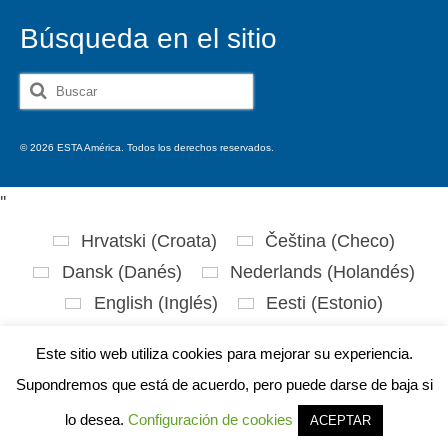
Búsqueda en el sitio
Buscar
por:
© 2026 ESTA América. Todos los derechos reservados.
'
'
Hrvatski
(
Croata
)
Čeština
(
Checo
)
Dansk
(
Danés
)
Nederlands
(
Holandés
)
English
(
Inglés
)
Eesti
(
Estonio
)
Suomi
(
Finlandés
)
Français
(
Francés
)
Este sitio web utiliza cookies para mejorar su experiencia.
Deutsch
(
Alemán
)
Ελληνικά
(
Griego
)
Supondremos que está de acuerdo, pero puede darse de baja si
עברית
(
Hebreo
)
Magyar
(
Húngaro
)
lo desea.
Configuración de cookies
ACEPTAR
Italiano
日本語
(
Japonés
)