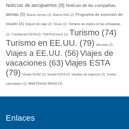
Noticias de aeropuertos
(8)
Noticias de las compañías
aéreas
(5)
Programa de exención de
Nueva Jersey
(2)
Nueva York
(2)
visado
(4)
Seguro de viaje
(2)
Texas
(2)
Tiempos de espera en las embajadas
Turismo
(74)
(2)
Tramitación ESTA
(2)
TSA PreCheck
(2)
Turismo en EE.UU.
(79)
Vacunas
(2)
Viajes a EE.UU.
(56)
Viajes de
Viajes ESTA
vacaciones
(63)
(79)
Visado B1/B2
(2)
Visado ESTA
(2)
Visados de negocios
(2)
Vuelos
Walt Disney World
(3)
cancelados
(2)
Enlaces