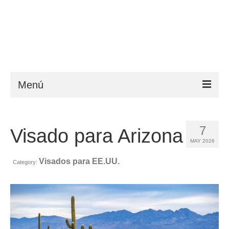
Menú
ESTA
7
Visado para Arizona
Requisitos
MAY 2026
FAQ
Visados para EE.UU.
Category:
VWP
Ayuda
Noticias