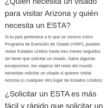
¿Quién necesita un visado
Deutsch
(
Alemán
)
para visitar Arizona y quién
Ελληνικά
(
Griego
)
necesita un ESTA?
עברית
(
Hebreo
)
Magyar
(
Húngaro
)
Si tu país pertenece a lo que se conoce como
Programa de Exención de Visado (VWP), puedes
Italiano
visitar Estados Unidos hasta tres meses seguidos
日本語
(
Japonés
)
sin tener que solicitar un visado. Salvo algunas
한국어
(
Coreano
)
excepciones, los viajeros del resto del mundo
necesitan solicitar un visado si quieren visitar
Norsk bokmål
(
Bokmål
)
Arizona (o cualquier otro lugar de Estados Unidos).
Polski
(
Polaco
)
¿Solicitar un ESTA es más
Português
(
Portugués, Portugal
)
fácil y rápido que solicitar un
Slovenčina
(
Eslavo
)