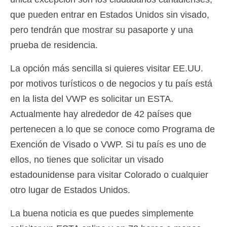
Deutsch
(
Alemán
)
que pueden entrar en Estados Unidos sin visado,
pero tendrán que mostrar su pasaporte y una
Ελληνικά
(
Griego
)
prueba de residencia.
עברית
(
Hebreo
)
La opción más sencilla si quieres visitar EE.UU.
Magyar
(
Húngaro
)
por motivos turísticos o de negocios y tu país está
Italiano
en la lista del VWP es solicitar un ESTA.
Actualmente hay alrededor de 42 países que
日本語
(
Japonés
)
pertenecen a lo que se conoce como Programa de
한국어
(
Coreano
)
Exención de Visado o VWP. Si tu país es uno de
Norsk bokmål
(
Bokmål
)
ellos, no tienes que solicitar un visado
estadounidense para visitar Colorado o cualquier
Polski
(
Polaco
)
otro lugar de Estados Unidos.
Português
(
Portugués, Portugal
)
La buena noticia es que puedes simplemente
Slovenčina
(
Eslavo
)