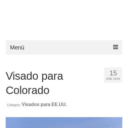
Menú
ESTA
15
Visado para
Requisitos
ENE 2026
FAQ
Colorado
VWP
Visados para EE.UU.
Category:
Ayuda
Noticias