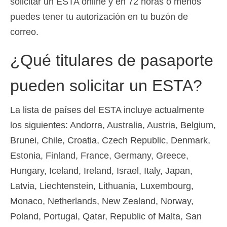
solicitar un ESTA online y en 72 horas o menos
Slovenščina
(
Esloveno
)
puedes tener tu autorización en tu buzón de
correo.
Svenska
(
Sueco
)
¿Qué titulares de pasaporte
pueden solicitar un ESTA?
La lista de países del ESTA incluye actualmente
los siguientes: Andorra, Australia, Austria, Belgium,
Brunei, Chile, Croatia, Czech Republic, Denmark,
Estonia, Finland, France, Germany, Greece,
Hungary, Iceland, Ireland, Israel, Italy, Japan,
Latvia, Liechtenstein, Lithuania, Luxembourg,
Monaco, Netherlands, New Zealand, Norway,
Poland, Portugal, Qatar, Republic of Malta, San