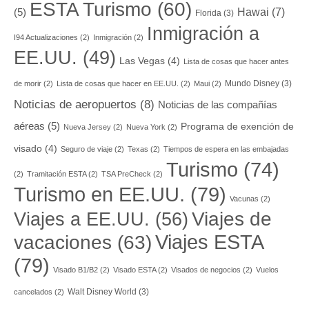
ESTA Turismo
(60)
Hawai
(7)
(5)
Florida
(3)
Inmigración a
I94 Actualizaciones
(2)
Inmigración
(2)
EE.UU.
(49)
Las Vegas
(4)
Lista de cosas que hacer antes
Mundo Disney
(3)
de morir
(2)
Lista de cosas que hacer en EE.UU.
(2)
Maui
(2)
Noticias de aeropuertos
(8)
Noticias de las compañías
aéreas
(5)
Programa de exención de
Nueva Jersey
(2)
Nueva York
(2)
visado
(4)
Seguro de viaje
(2)
Texas
(2)
Tiempos de espera en las embajadas
Turismo
(74)
(2)
Tramitación ESTA
(2)
TSA PreCheck
(2)
Turismo en EE.UU.
(79)
Vacunas
(2)
Viajes a EE.UU.
(56)
Viajes de
Viajes ESTA
vacaciones
(63)
(79)
Visado B1/B2
(2)
Visado ESTA
(2)
Visados de negocios
(2)
Vuelos
Walt Disney World
(3)
cancelados
(2)