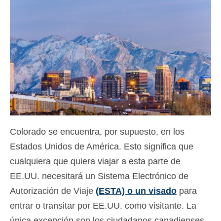
Contacto
Solicitar
Español
Hrvatski
(
Croata
)
Čeština
(
Checo
)
Dansk
(
Danés
)
Colorado se encuentra, por supuesto, en los
Nederlands
(
Holandés
)
Estados Unidos de América. Esto significa que
English
(
Inglés
)
cualquiera que quiera viajar a esta parte de
Eesti
(
Estonio
)
EE.UU. necesitará un Sistema Electrónico de
Autorización de Viaje
(ESTA) o un visado
para
Suomi
(
Finlandés
)
entrar o transitar por EE.UU. como visitante. La
Français
(
Francés
)
única excepción son los ciudadanos canadienses,