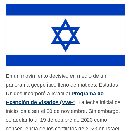
Contacto
Solicitar
Español
Hrvatski
(
Croata
)
Čeština
(
Checo
)
Dansk
(
Danés
)
En un movimiento decisivo en medio de un
Nederlands
(
Holandés
)
panorama geopolítico lleno de matices, Estados
English
(
Inglés
)
Unidos incorporó a Israel al
Programa de
Eesti
(
Estonio
)
Exención de Visados (VWP
). La fecha inicial de
inicio iba a ser el 30 de noviembre. Sin embargo,
Suomi
(
Finlandés
)
se adelantó al 19 de octubre de 2023 como
Français
(
Francés
)
consecuencia de los conflictos de 2023 en Israel.