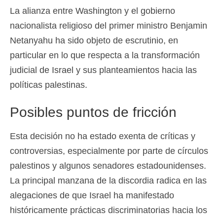
La alianza entre Washington y el gobierno
Deutsch
(
Alemán
)
nacionalista religioso del primer ministro Benjamin
Ελληνικά
(
Griego
)
Netanyahu ha sido objeto de escrutinio, en
עברית
(
Hebreo
)
particular en lo que respecta a la transformación
judicial de Israel y sus planteamientos hacia las
Magyar
(
Húngaro
)
políticas palestinas.
Italiano
Posibles puntos de fricción
日本語
(
Japonés
)
한국어
(
Coreano
)
Esta decisión no ha estado exenta de críticas y
controversias, especialmente por parte de círculos
Norsk bokmål
(
Bokmål
)
palestinos y algunos senadores estadounidenses.
Polski
(
Polaco
)
La principal manzana de la discordia radica en las
Português
(
Portugués, Portugal
)
alegaciones de que Israel ha manifestado
históricamente prácticas discriminatorias hacia los
Slovenčina
(
Eslavo
)