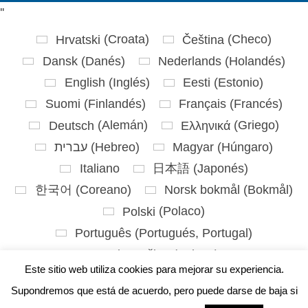
'
'
Hrvatski
(
Croata
)
Čeština
(
Checo
)
Dansk
(
Danés
)
Nederlands
(
Holandés
)
English
(
Inglés
)
Eesti
(
Estonio
)
Suomi
(
Finlandés
)
Français
(
Francés
)
Deutsch
(
Alemán
)
Ελληνικά
(
Griego
)
עברית
(
Hebreo
)
Magyar
(
Húngaro
)
Italiano
日本語
(
Japonés
)
한국어
(
Coreano
)
Norsk bokmål
(
Bokmål
)
Polski
(
Polaco
)
Português
(
Portugués, Portugal
)
Slovenčina
(
Eslavo
)
Este sitio web utiliza cookies para mejorar su experiencia.
Slovenščina
(
Esloveno
)
Español
Supondremos que está de acuerdo, pero puede darse de baja si
Svenska
(
Sueco
)