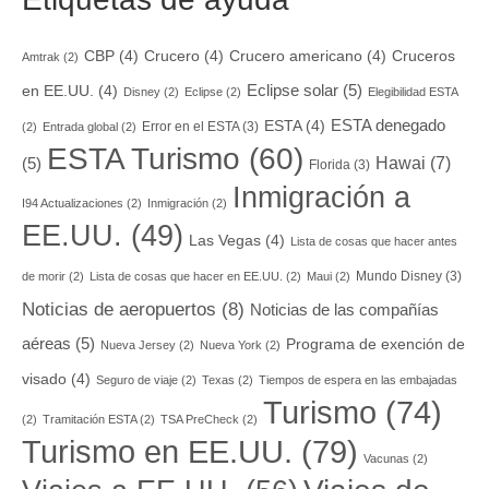
CBP
(4)
Crucero
(4)
Crucero americano
(4)
Cruceros
Amtrak
(2)
Eclipse solar
(5)
en EE.UU.
(4)
Disney
(2)
Eclipse
(2)
Elegibilidad ESTA
ESTA denegado
ESTA
(4)
Error en el ESTA
(3)
(2)
Entrada global
(2)
ESTA Turismo
(60)
Hawai
(7)
(5)
Florida
(3)
Inmigración a
I94 Actualizaciones
(2)
Inmigración
(2)
EE.UU.
(49)
Las Vegas
(4)
Lista de cosas que hacer antes
Mundo Disney
(3)
de morir
(2)
Lista de cosas que hacer en EE.UU.
(2)
Maui
(2)
Noticias de aeropuertos
(8)
Noticias de las compañías
aéreas
(5)
Programa de exención de
Nueva Jersey
(2)
Nueva York
(2)
visado
(4)
Seguro de viaje
(2)
Texas
(2)
Tiempos de espera en las embajadas
Turismo
(74)
(2)
Tramitación ESTA
(2)
TSA PreCheck
(2)
Turismo en EE.UU.
(79)
Vacunas
(2)