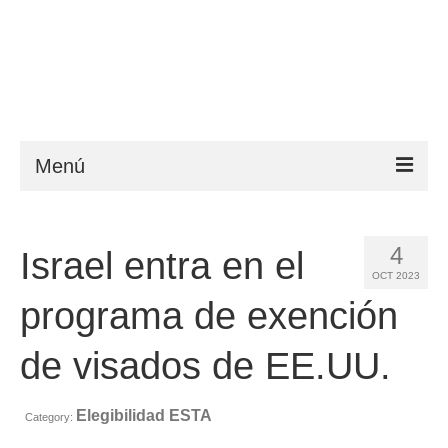
Menú
ESTA
4
Israel entra en el
Requisitos
OCT 2023
FAQ
programa de exención
VWP
de visados de EE.UU.
Ayuda
Elegibilidad ESTA
Category:
Noticias