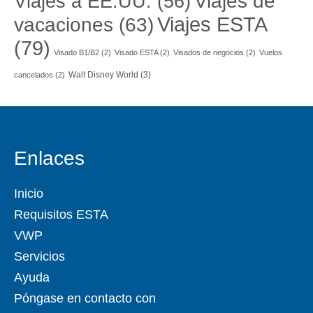
Viajes a EE.UU.
(56)
Viajes de
Viajes ESTA
vacaciones
(63)
(79)
Visado B1/B2
(2)
Visado ESTA
(2)
Visados de negocios
(2)
Vuelos
Walt Disney World
(3)
cancelados
(2)
Enlaces
Inicio
Requisitos ESTA
VWP
Servicios
Ayuda
Póngase en contacto con