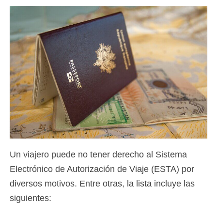
Contacto
Solicitar
Español
Hrvatski
(
Croata
)
Čeština
(
Checo
)
Dansk
(
Danés
)
Nederlands
(
Holandés
)
English
(
Inglés
)
Un viajero puede no tener derecho al Sistema
Electrónico de Autorización de Viaje (ESTA) por
Eesti
(
Estonio
)
diversos motivos. Entre otras, la lista incluye las
Suomi
(
Finlandés
)
siguientes:
Français
(
Francés
)