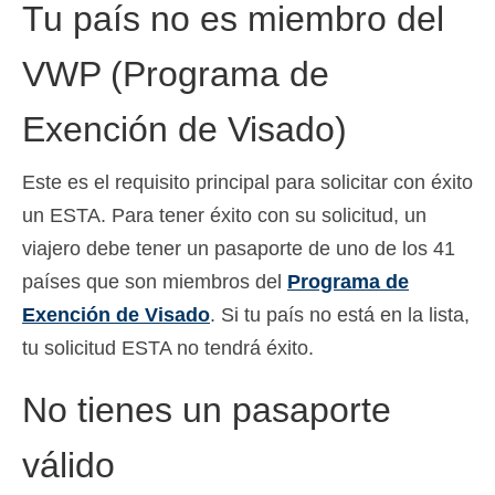
Tu país no es miembro del
Deutsch
(
Alemán
)
VWP (Programa de
Ελληνικά
(
Griego
)
עברית
(
Hebreo
)
Exención de Visado)
Magyar
(
Húngaro
)
Este es el requisito principal para solicitar con éxito
Italiano
un ESTA. Para tener éxito con su solicitud, un
viajero debe tener un pasaporte de uno de los 41
日本語
(
Japonés
)
países que son miembros del
Programa de
한국어
(
Coreano
)
Exención de Visado
. Si tu país no está en la lista,
Norsk bokmål
(
Bokmål
)
tu solicitud ESTA no tendrá éxito.
Polski
(
Polaco
)
No tienes un pasaporte
Português
(
Portugués, Portugal
)
válido
Slovenčina
(
Eslavo
)