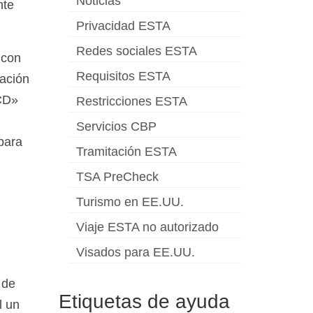
Noticias
nte
Privacidad ESTA
Redes sociales ESTA
 con
Requisitos ESTA
mación
CCD»
Restricciones ESTA
Servicios CBP
para
Tramitación ESTA
TSA PreCheck
Turismo en EE.UU.
Viaje ESTA no autorizado
Visados para EE.UU.
 de
Etiquetas de ayuda
l un