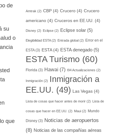
ipo de
CBP
(4)
Crucero
(4)
Crucero
Amtrak
(2)
americano
(4)
Cruceros en EE.UU.
(4)
á su
Eclipse solar
(5)
Disney
(2)
Eclipse
(2)
salud o
Error en el
Elegibilidad ESTA
(2)
Entrada global
(2)
tancia
ESTA denegado
(5)
ESTA
(4)
ESTA
(3)
ESTA Turismo
(60)
Hawai
(7)
sted
Florida
(3)
I94 Actualizaciones
(2)
Inmigración a
ta
Inmigración
(2)
EE.UU.
(49)
Las Vegas
(4)
Lista de cosas que hacer antes de morir
(2)
Lista de
en
Mundo
cosas que hacer en EE.UU.
(2)
Maui
(2)
Noticias de aeropuertos
lo que
Disney
(3)
(8)
Noticias de las compañías aéreas