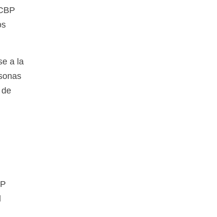
 CBP
os
se a la
rsonas
 de
BP
l