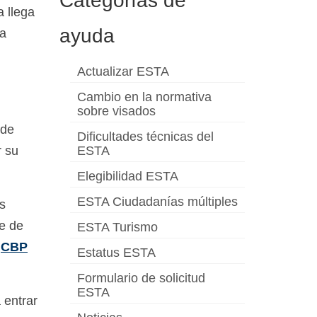
Categorías de
 llega
ayuda
la
Actualizar ESTA
Cambio en la normativa
sobre visados
 de
Dificultades técnicas del
r su
ESTA
Elegibilidad ESTA
ESTA Ciudadanías múltiples
s
te de
ESTA Turismo
l
CBP
Estatus ESTA
Formulario de solicitud
ESTA
 entrar