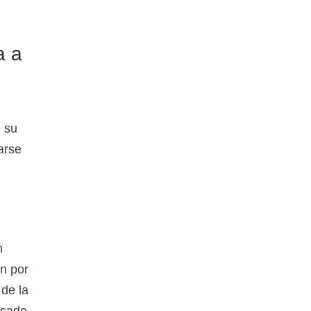
a a
e su
arse
n
en por
 de la
isado.