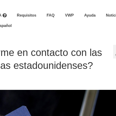
A
Requisitos
FAQ
VWP
Ayuda
Notic
spañol
e en contacto con las
izas estadounidenses?