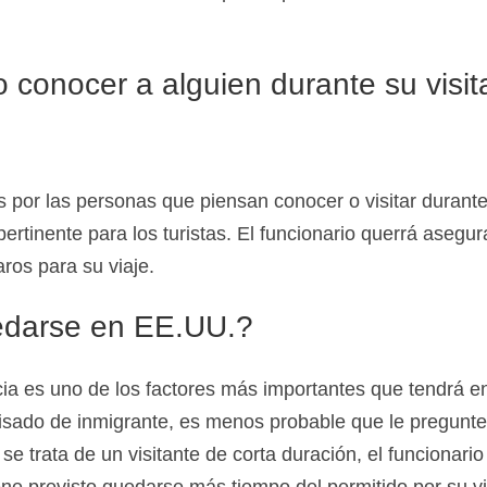
o conocer a alguien durante su visit
s por las personas que piensan conocer o visitar durant
rtinente para los turistas. El funcionario querrá asegur
aros para su viaje.
edarse en EE.UU.?
ncia es uno de los factores más importantes que tendrá e
 visado de inmigrante, es menos probable que le pregunt
se trata de un visitante de corta duración, el funcionario
ne previsto quedarse más tiempo del permitido por su v