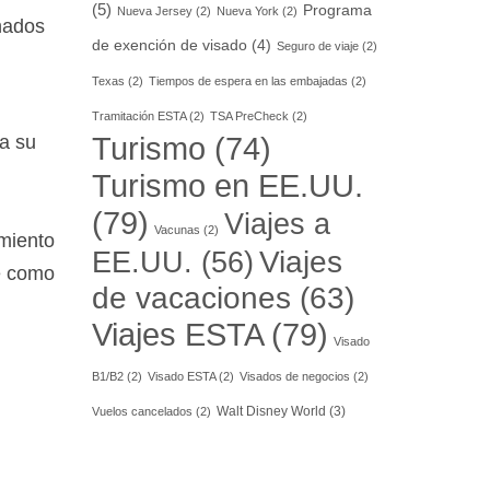
(5)
Programa
Nueva Jersey
(2)
Nueva York
(2)
nados
de exención de visado
(4)
Seguro de viaje
(2)
Texas
(2)
Tiempos de espera en las embajadas
(2)
Tramitación ESTA
(2)
TSA PreCheck
(2)
a su
Turismo
(74)
Turismo en EE.UU.
(79)
Viajes a
Vacunas
(2)
imiento
EE.UU.
(56)
Viajes
se como
de vacaciones
(63)
Viajes ESTA
(79)
Visado
B1/B2
(2)
Visado ESTA
(2)
Visados de negocios
(2)
Walt Disney World
(3)
Vuelos cancelados
(2)