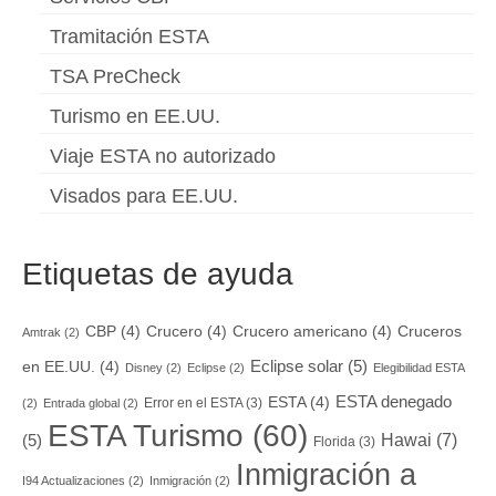
Tramitación ESTA
TSA PreCheck
Turismo en EE.UU.
Viaje ESTA no autorizado
Visados para EE.UU.
Etiquetas de ayuda
CBP
(4)
Crucero
(4)
Crucero americano
(4)
Cruceros
Amtrak
(2)
Eclipse solar
(5)
en EE.UU.
(4)
Disney
(2)
Eclipse
(2)
Elegibilidad ESTA
ESTA denegado
ESTA
(4)
Error en el ESTA
(3)
(2)
Entrada global
(2)
ESTA Turismo
(60)
Hawai
(7)
(5)
Florida
(3)
Inmigración a
I94 Actualizaciones
(2)
Inmigración
(2)