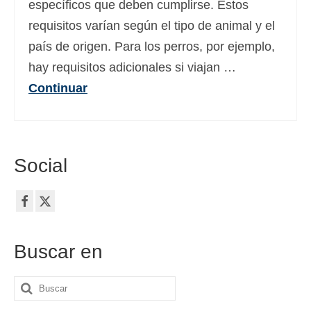
específicos que deben cumplirse. Estos
Deutsch
(
Alemán
)
requisitos varían según el tipo de animal y el
Ελληνικά
(
Griego
)
país de origen. Para los perros, por ejemplo,
hay requisitos adicionales si viajan …
עברית
(
Hebreo
)
Continuar
Magyar
(
Húngaro
)
Italiano
日本語
(
Japonés
)
Social
한국어
(
Coreano
)
Norsk bokmål
(
Bokmål
)
Polski
(
Polaco
)
Buscar en
Português
(
Portugués, Portugal
)
Buscar
Slovenčina
(
Eslavo
)
por: