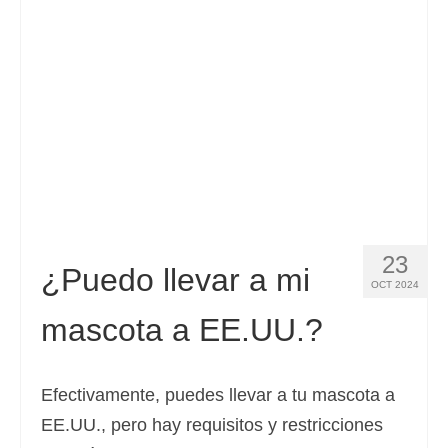
Contacto
Solicitar
Español
Hrvatski
(
Croata
)
Čeština
(
Checo
)
Dansk
(
Danés
)
23
Nederlands
(
Holandés
)
¿Puedo llevar a mi
OCT 2024
English
(
Inglés
)
mascota a EE.UU.?
Eesti
(
Estonio
)
Suomi
(
Finlandés
)
Efectivamente, puedes llevar a tu mascota a
EE.UU., pero hay requisitos y restricciones
Français
(
Francés
)