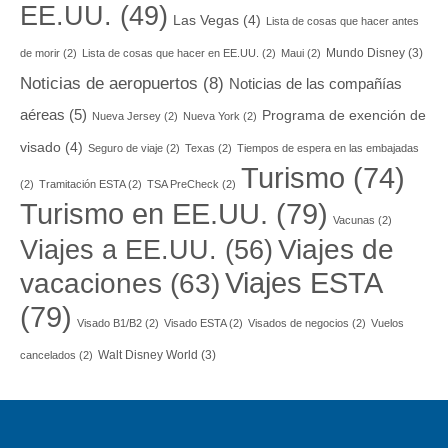
EE.UU.
(49)
Las Vegas
(4)
Lista de cosas que hacer antes
Mundo Disney
(3)
de morir
(2)
Lista de cosas que hacer en EE.UU.
(2)
Maui
(2)
Noticias de aeropuertos
(8)
Noticias de las compañías
aéreas
(5)
Programa de exención de
Nueva Jersey
(2)
Nueva York
(2)
visado
(4)
Seguro de viaje
(2)
Texas
(2)
Tiempos de espera en las embajadas
Turismo
(74)
(2)
Tramitación ESTA
(2)
TSA PreCheck
(2)
Turismo en EE.UU.
(79)
Vacunas
(2)
Viajes a EE.UU.
(56)
Viajes de
Viajes ESTA
vacaciones
(63)
(79)
Visado B1/B2
(2)
Visado ESTA
(2)
Visados de negocios
(2)
Vuelos
Walt Disney World
(3)
cancelados
(2)