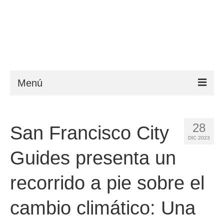
Menú
ESTA
28
San Francisco City
Requisitos
DIC 2023
FAQ
Guides presenta un
VWP
recorrido a pie sobre el
Ayuda
cambio climático: Una
Noticias