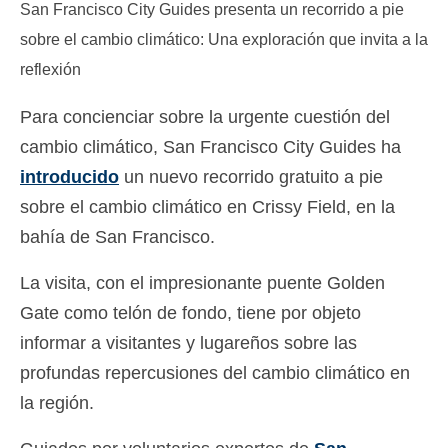
San Francisco City Guides presenta un recorrido a pie
Deutsch
(
Alemán
)
sobre el cambio climático: Una exploración que invita a la
Ελληνικά
(
Griego
)
reflexión
עברית
(
Hebreo
)
Para concienciar sobre la urgente cuestión del
cambio climático, San Francisco City Guides ha
Magyar
(
Húngaro
)
introducido
un nuevo recorrido gratuito a pie
Italiano
sobre el cambio climático en Crissy Field, en la
日本語
(
Japonés
)
bahía de San Francisco.
한국어
(
Coreano
)
La visita, con el impresionante puente Golden
Norsk bokmål
(
Bokmål
)
Gate como telón de fondo, tiene por objeto
informar a visitantes y lugareños sobre las
Polski
(
Polaco
)
profundas repercusiones del cambio climático en
Português
(
Portugués, Portugal
)
la región.
Slovenčina
(
Eslavo
)