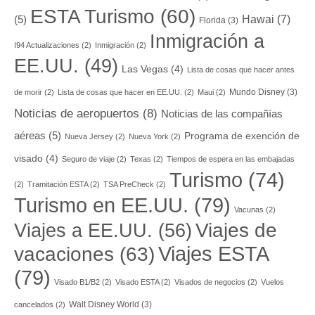
ESTA Turismo
(60)
Hawai
(7)
(5)
Florida
(3)
Inmigración a
I94 Actualizaciones
(2)
Inmigración
(2)
EE.UU.
(49)
Las Vegas
(4)
Lista de cosas que hacer antes
Mundo Disney
(3)
de morir
(2)
Lista de cosas que hacer en EE.UU.
(2)
Maui
(2)
Noticias de aeropuertos
(8)
Noticias de las compañías
aéreas
(5)
Programa de exención de
Nueva Jersey
(2)
Nueva York
(2)
visado
(4)
Seguro de viaje
(2)
Texas
(2)
Tiempos de espera en las embajadas
Turismo
(74)
(2)
Tramitación ESTA
(2)
TSA PreCheck
(2)
Turismo en EE.UU.
(79)
Vacunas
(2)
Viajes a EE.UU.
(56)
Viajes de
Viajes ESTA
vacaciones
(63)
(79)
Visado B1/B2
(2)
Visado ESTA
(2)
Visados de negocios
(2)
Vuelos
Walt Disney World
(3)
cancelados
(2)