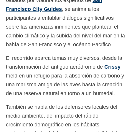
Guiados por voluntarios expertos de
San
Slovenščina
(
Esloveno
)
Francisco City Guides
, se anima a los
participantes a entablar diálogos significativos
Svenska
(
Sueco
)
sobre las amenazas inminentes que plantean el
cambio climático y la subida del nivel del mar en la
bahía de San Francisco y el océano Pacífico.
El recorrido abarca temas muy diversos, desde la
transformación del antiguo aeródromo de
Crissy
Field en un refugio para la absorción de carbono y
una marisma amiga de las aves hasta la creación
de una reserva natural en torno a un humedal.
También se habla de los defensores locales del
medio ambiente, del impacto del rápido
crecimiento demográfico en los hábitats