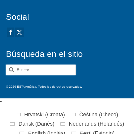
Social
Búsqueda en el sitio
Buscar
por:
© 2026 ESTA América. Todos los derechos reservados.
'
'
Hrvatski
(
Croata
)
Čeština
(
Checo
)
Dansk
(
Danés
)
Nederlands
(
Holandés
)
English
(
Inglés
)
Eesti
(
Estonio
)