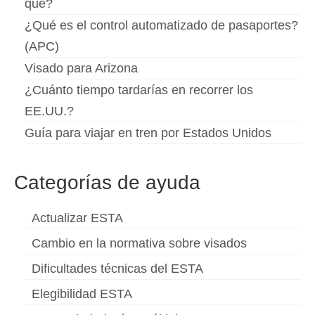
qué?
Deutsch
(
Alemán
)
¿Qué es el control automatizado de pasaportes?
Ελληνικά
(
Griego
)
(APC)
Visado para Arizona
עברית
(
Hebreo
)
¿Cuánto tiempo tardarías en recorrer los
Magyar
(
Húngaro
)
EE.UU.?
Italiano
Guía para viajar en tren por Estados Unidos
日本語
(
Japonés
)
Categorías de ayuda
한국어
(
Coreano
)
Actualizar ESTA
Norsk bokmål
(
Bokmål
)
Cambio en la normativa sobre visados
Polski
(
Polaco
)
Dificultades técnicas del ESTA
Português
(
Portugués, Portugal
)
Elegibilidad ESTA
Slovenčina
(
Eslavo
)