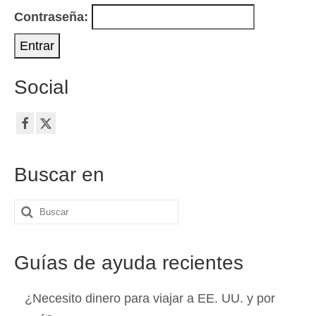
Contacto
Contraseña:
Solicitar
Español
Social
Hrvatski
(
Croata
)
Čeština
(
Checo
)
Dansk
(
Danés
)
Buscar en
Nederlands
(
Holandés
)
Buscar
English
(
Inglés
)
por:
Eesti
(
Estonio
)
Guías de ayuda recientes
Suomi
(
Finlandés
)
¿Necesito dinero para viajar a EE. UU. y por
Français
(
Francés
)