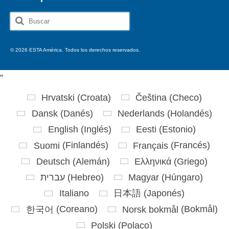
Buscar
por:
© 2026 ESTA América. Todos los derechos reservados.
'
'
Hrvatski
(
Croata
)
Čeština
(
Checo
)
Dansk
(
Danés
)
Nederlands
(
Holandés
)
English
(
Inglés
)
Eesti
(
Estonio
)
Suomi
(
Finlandés
)
Français
(
Francés
)
Deutsch
(
Alemán
)
Ελληνικά
(
Griego
)
עברית
(
Hebreo
)
Magyar
(
Húngaro
)
Italiano
日本語
(
Japonés
)
한국어
(
Coreano
)
Norsk bokmål
(
Bokmål
)
Polski
(
Polaco
)