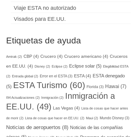
Viaje ESTA no autorizado
Visados para EE.UU.
Etiquetas de ayuda
CBP
(4)
Crucero
(4)
Crucero americano
(4)
Cruceros
Amtrak
(2)
Eclipse solar
(5)
en EE.UU.
(4)
Disney
(2)
Eclipse
(2)
Elegibilidad ESTA
ESTA denegado
ESTA
(4)
Error en el ESTA
(3)
(2)
Entrada global
(2)
ESTA Turismo
(60)
Hawai
(7)
(5)
Florida
(3)
Inmigración a
I94 Actualizaciones
(2)
Inmigración
(2)
EE.UU.
(49)
Las Vegas
(4)
Lista de cosas que hacer antes
Mundo Disney
(3)
de morir
(2)
Lista de cosas que hacer en EE.UU.
(2)
Maui
(2)
Noticias de aeropuertos
(8)
Noticias de las compañías