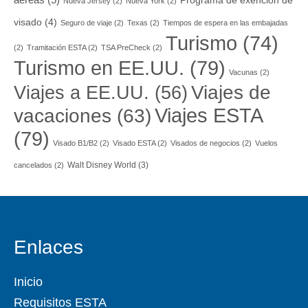
aéreas
(5)
Programa de exención de
Nueva Jersey
(2)
Nueva York
(2)
visado
(4)
Seguro de viaje
(2)
Texas
(2)
Tiempos de espera en las embajadas
Turismo
(74)
(2)
Tramitación ESTA
(2)
TSA PreCheck
(2)
Turismo en EE.UU.
(79)
Vacunas
(2)
Viajes a EE.UU.
(56)
Viajes de
Viajes ESTA
vacaciones
(63)
(79)
Visado B1/B2
(2)
Visado ESTA
(2)
Visados de negocios
(2)
Vuelos
Walt Disney World
(3)
cancelados
(2)
Enlaces
Inicio
Requisitos ESTA