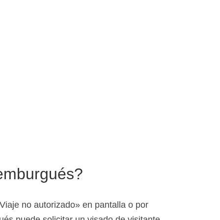
xemburgués?
«Viaje no autorizado» en pantalla o por
és puede solicitar un visado de visitante