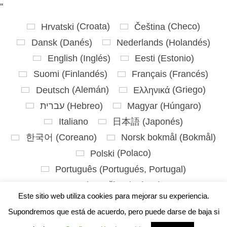
'
'
Hrvatski
(
Croata
)
Čeština
(
Checo
)
Dansk
(
Danés
)
Nederlands
(
Holandés
)
English
(
Inglés
)
Eesti
(
Estonio
)
Suomi
(
Finlandés
)
Français
(
Francés
)
Deutsch
(
Alemán
)
Ελληνικά
(
Griego
)
עברית
(
Hebreo
)
Magyar
(
Húngaro
)
Italiano
日本語
(
Japonés
)
한국어
(
Coreano
)
Norsk bokmål
(
Bokmål
)
Polski
(
Polaco
)
Português
(
Portugués, Portugal
)
Slovenčina
(
Eslavo
)
Este sitio web utiliza cookies para mejorar su experiencia.
Slovenščina
(
Esloveno
)
Español
Supondremos que está de acuerdo, pero puede darse de baja si
Svenska
(
Sueco
)