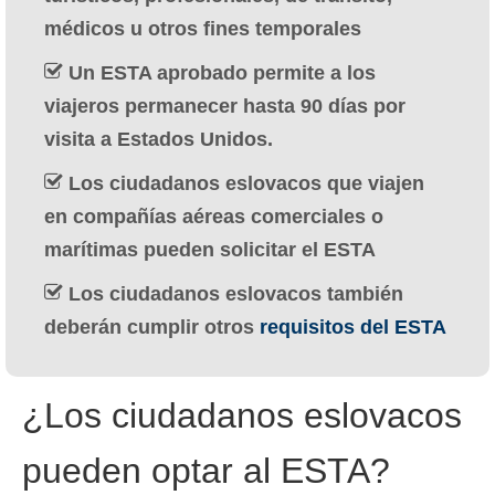
Deutsch
(
Alemán
)
médicos u otros fines temporales
Ελληνικά
(
Griego
)
Un ESTA aprobado permite a los
viajeros permanecer hasta 90 días por
עברית
(
Hebreo
)
visita a Estados Unidos.
Magyar
(
Húngaro
)
Los ciudadanos eslovacos que viajen
Italiano
en compañías aéreas comerciales o
marítimas pueden solicitar el ESTA
日本語
(
Japonés
)
Los ciudadanos eslovacos también
한국어
(
Coreano
)
deberán cumplir otros
requisitos del ESTA
Norsk bokmål
(
Bokmål
)
Polski
(
Polaco
)
¿Los ciudadanos eslovacos
Português
(
Portugués, Portugal
)
pueden optar al ESTA?
Slovenčina
(
Eslavo
)