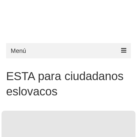
Menú
ESTA
ESTA para ciudadanos
Requisitos
eslovacos
FAQ
VWP
Ayuda
Noticias