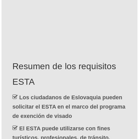
Contacto
Solicitar
Español
Hrvatski
(
Croata
)
Čeština
(
Checo
)
Resumen de los requisitos
Dansk
(
Danés
)
ESTA
Nederlands
(
Holandés
)
English
(
Inglés
)
Los ciudadanos de Eslovaquia pueden
solicitar el ESTA en el marco del programa
Eesti
(
Estonio
)
de exención de visado
Suomi
(
Finlandés
)
El ESTA puede utilizarse con fines
Français
(
Francés
)
turísticos, profesionales, de tránsito,