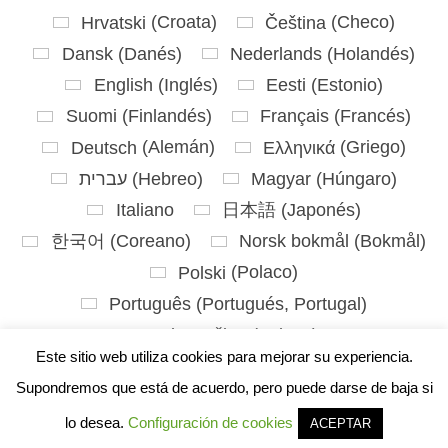
Hrvatski
(
Croata
)
Čeština
(
Checo
)
Dansk
(
Danés
)
Nederlands
(
Holandés
)
English
(
Inglés
)
Eesti
(
Estonio
)
Suomi
(
Finlandés
)
Français
(
Francés
)
Deutsch
(
Alemán
)
Ελληνικά
(
Griego
)
עברית
(
Hebreo
)
Magyar
(
Húngaro
)
Italiano
日本語
(
Japonés
)
한국어
(
Coreano
)
Norsk bokmål
(
Bokmål
)
Polski
(
Polaco
)
Português
(
Portugués, Portugal
)
Slovenčina
(
Eslavo
)
Este sitio web utiliza cookies para mejorar su experiencia.
Slovenščina
(
Esloveno
)
Español
Supondremos que está de acuerdo, pero puede darse de baja si
Svenska
(
Sueco
)
lo desea.
Configuración de cookies
ACEPTAR