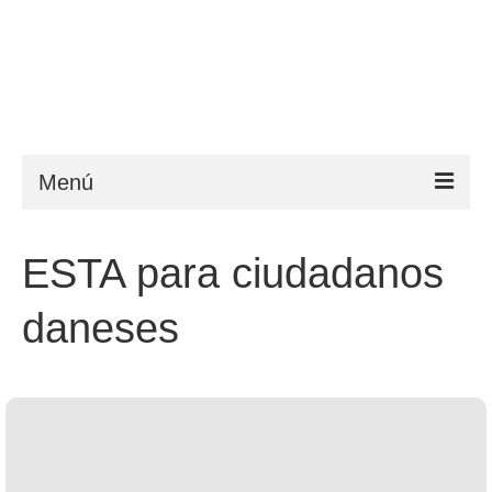
Menú
ESTA
ESTA para ciudadanos
Requisitos
daneses
FAQ
VWP
Ayuda
Noticias