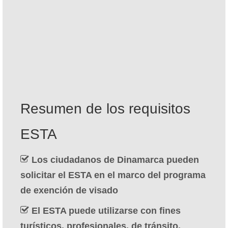
Contacto
Solicitar
Español
Hrvatski
(
Croata
)
Čeština
(
Checo
)
Resumen de los requisitos
Dansk
(
Danés
)
ESTA
Nederlands
(
Holandés
)
English
(
Inglés
)
Los ciudadanos de Dinamarca pueden
solicitar el ESTA en el marco del programa
Eesti
(
Estonio
)
de exención de visado
Suomi
(
Finlandés
)
El ESTA puede utilizarse con fines
Français
(
Francés
)
turísticos, profesionales, de tránsito,