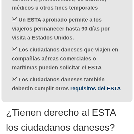
Deutsch
(
Alemán
)
médicos u otros fines temporales
Ελληνικά
(
Griego
)
Un ESTA aprobado permite a los
viajeros permanecer hasta 90 días por
עברית
(
Hebreo
)
visita a Estados Unidos.
Magyar
(
Húngaro
)
Los ciudadanos daneses que viajen en
Italiano
compañías aéreas comerciales o
marítimas pueden solicitar el ESTA
日本語
(
Japonés
)
Los ciudadanos daneses también
한국어
(
Coreano
)
deberán cumplir otros
requisitos del ESTA
Norsk bokmål
(
Bokmål
)
Polski
(
Polaco
)
¿Tienen derecho al ESTA
Português
(
Portugués, Portugal
)
los ciudadanos daneses?
Slovenčina
(
Eslavo
)